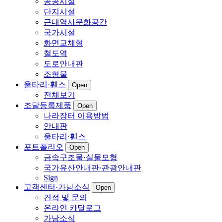
공공시설
단지시설
근대역사문화공간
국가시설
화면교체형
철도역
도로안내판
조형물
울타리·휀스
Open
전체보기
조달등록제품
Open
나라장터 이용방법
안내판
울타리·휀스
포트폴리오
Open
금속구조물·실물모형
국가유산안내판·관광안내판
Sign
고객센터·가남소식
Open
견적 및 문의
온라인 카달로그
가남소식