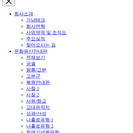
회사소개
가남테크
회사연혁
사업영역 및 조직도
주요실적
찾아오시는 길
문화유산안내판
전체보기
궁궐
왕릉/고분
고분군
복원안내판
사찰 1
사찰 2
서원/향교
고대유적지
성곽/산성
나홀로유형 1
나홀로유형 2
천연기념물유형