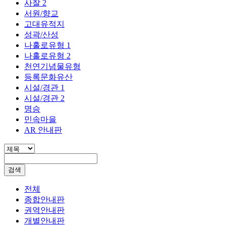
사찰 2
서원/향교
고대유적지
성곽/산성
나홀로유형 1
나홀로유형 2
천연기념물유형
등록문화유산
시설/경관 1
시설/경관 2
명승
민속마을
AR 안내판
검색
전체
종합안내판
권역안내판
개별안내판