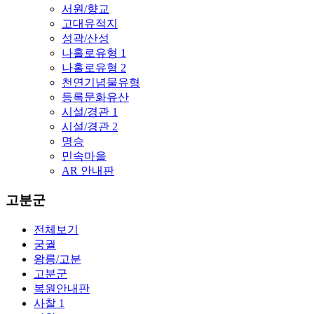
서원/향교
고대유적지
성곽/산성
나홀로유형 1
나홀로유형 2
천연기념물유형
등록문화유산
시설/경관 1
시설/경관 2
명승
민속마을
AR 안내판
고분군
전체보기
궁궐
왕릉/고분
고분군
복원안내판
사찰 1