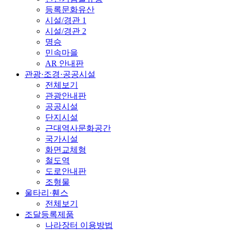
등록문화유산
시설/경관 1
시설/경관 2
명승
민속마을
AR 안내판
관광·조경·공공시설
전체보기
관광안내판
공공시설
단지시설
근대역사문화공간
국가시설
화면교체형
철도역
도로안내판
조형물
울타리·휀스
전체보기
조달등록제품
나라장터 이용방법