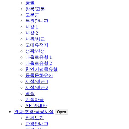
궁궐
왕릉/고분
고분군
복원안내판
사찰 1
사찰 2
서원/향교
고대유적지
성곽/산성
나홀로유형 1
나홀로유형 2
천연기념물유형
등록문화유산
시설/경관 1
시설/경관 2
명승
민속마을
AR 안내판
관광·조경·공공시설
Open
전체보기
관광안내판