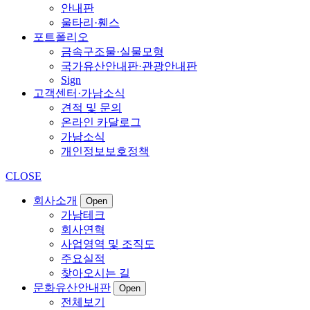
안내판
울타리·휀스
포트폴리오
금속구조물·실물모형
국가유산안내판·관광안내판
Sign
고객센터·가남소식
견적 및 문의
온라인 카달로그
가남소식
개인정보보호정책
CLOSE
회사소개
Open
가남테크
회사연혁
사업영역 및 조직도
주요실적
찾아오시는 길
문화유산안내판
Open
전체보기