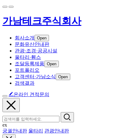
가남테크주식회사
회사소개
Open
문화유산안내판
관광·조경·공공시설
울타리·휀스
조달등록제품
Open
포트폴리오
고객센터·가남소식
Open
검색결과
온라인 견적문의
ex
궁궐안내판
울타리
관광안내판