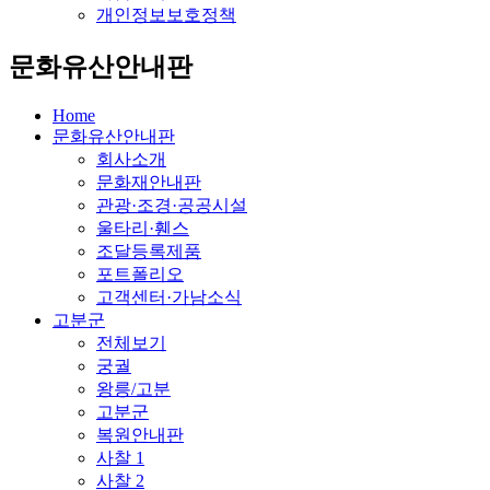
개인정보보호정책
문화유산안내판
Home
문화유산안내판
회사소개
문화재안내판
관광·조경·공공시설
울타리·휀스
조달등록제품
포트폴리오
고객센터·가남소식
고분군
전체보기
궁궐
왕릉/고분
고분군
복원안내판
사찰 1
사찰 2