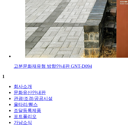
고분문화재유형 방향안내판 GNT-D094
1
회사소개
문화유산안내판
관광/조경/공공시설
울타리/휀스
조달등록제품
포트폴리오
가남소식