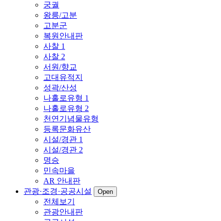
궁궐
왕릉/고분
고분군
복원안내판
사찰 1
사찰 2
서원/향교
고대유적지
성곽/산성
나홀로유형 1
나홀로유형 2
천연기념물유형
등록문화유산
시설/경관 1
시설/경관 2
명승
민속마을
AR 안내판
관광·조경·공공시설
Open
전체보기
관광안내판