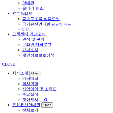
안내판
울타리·휀스
포트폴리오
금속구조물·실물모형
국가유산안내판·관광안내판
Sign
고객센터·가남소식
견적 및 문의
온라인 카달로그
가남소식
개인정보보호정책
CLOSE
회사소개
Open
가남테크
회사연혁
사업영역 및 조직도
주요실적
찾아오시는 길
문화유산안내판
Open
전체보기