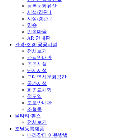
등록문화유산
시설/경관 1
시설/경관 2
명승
민속마을
AR 안내판
관광·조경·공공시설
전체보기
관광안내판
공공시설
단지시설
근대역사문화공간
국가시설
화면교체형
철도역
도로안내판
조형물
울타리·휀스
전체보기
조달등록제품
나라장터 이용방법