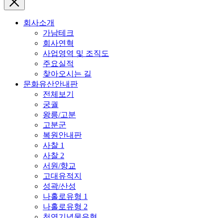
회사소개
가남테크
회사연혁
사업영역 및 조직도
주요실적
찾아오시는 길
문화유산안내판
전체보기
궁궐
왕릉/고분
고분군
복원안내판
사찰 1
사찰 2
서원/향교
고대유적지
성곽/산성
나홀로유형 1
나홀로유형 2
천연기념물유형