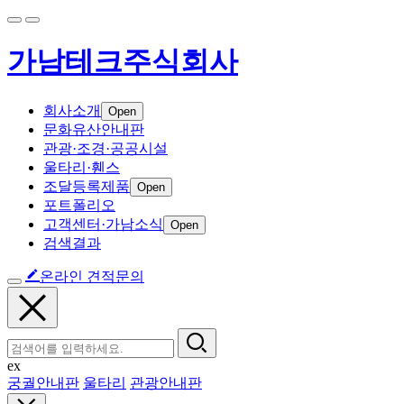
가남테크주식회사
회사소개
Open
문화유산안내판
관광·조경·공공시설
울타리·휀스
조달등록제품
Open
포트폴리오
고객센터·가남소식
Open
검색결과
온라인 견적문의
ex
궁궐안내판
울타리
관광안내판