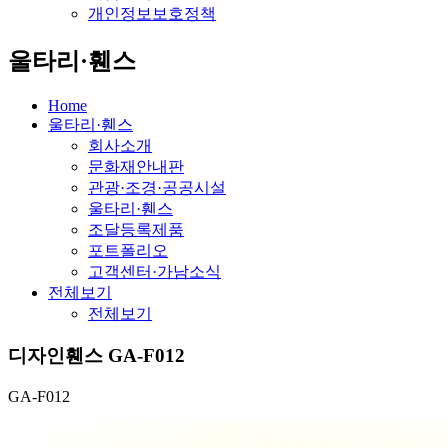
개인정보보호정책
울타리·휀스
Home
울타리·휀스
회사소개
문화재안내판
관광·조경·공공시설
울타리·휀스
조달등록제품
포트폴리오
고객센터·가남소식
전체보기
전체보기
디자인휀스 GA-F012
GA-F012