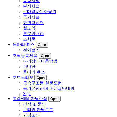
공공시설
단지시설
근대역사문화공간
국가시설
화면교체형
철도역
도로안내판
조형물
울타리·휀스
Open
전체보기
조달등록제품
Open
나라장터 이용방법
안내판
울타리·휀스
포트폴리오
Open
금속구조물·실물모형
국가유산안내판·관광안내판
Sign
고객센터·가남소식
Open
견적 및 문의
온라인 카달로그
가남소식